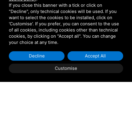
If you close this banner with a tick or click on
"Decline", only technical cookies will be used. If you
want to select the cookies to be installed, click on
'Customise'. If you prefer, you can consent to the use
of all cookies, including cookies other than technical
cookies, by clicking on "Accept all". You can change
your choice at any time.
Decline
Accept All
Customise
Beschreibung Der Immobilie
PORTO VIRO: Casini Immobiliare bietet in Porto Viro
ein freistehendes Doppelhaus zum Verkauf an. Das Haus
befindet sich in zentraler Lage mit guter Anbindung an
alle Annehmlichkeiten. Es ist an drei Seiten frei
zugänglich und liegt zur Straße hin.
Das ebenerdige Haus verfügt über eine Eingangshalle,