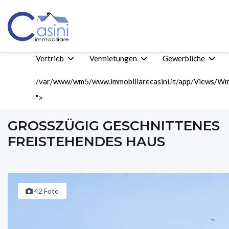
Vertrieb
Vermietungen
Gewerbliche
/var/www/wm5/www.immobiliarecasini.it/app/Views/Wm5
">
Home
Vertrieb
Wohnungsverkäufe
Großzügig Geschnittene
GROSSZÜGIG GESCHNITTENES F
REISTEHENDES HAUS
42 Foto