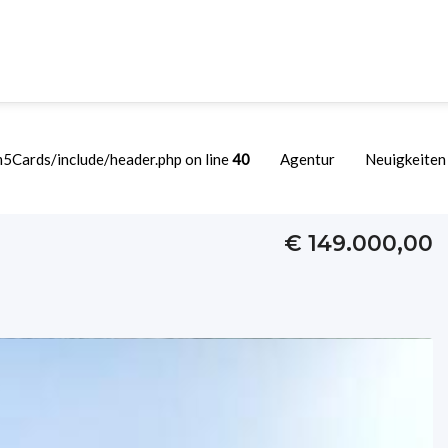
Cards/include/header.php on line
40
Agentur
Neuigkeiten
s Freistehendes Haus
€ 149.000,00