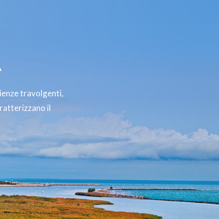
A
rienze travolgenti,
ratterizzano il