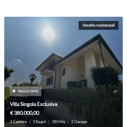
Vendite residenziali
TAGLIO DI PO
p9
Villa Singola Esclusiva
€ 380.000,00
3 Camere
|
3 Bagni
|
380 Mq
|
2 Garage