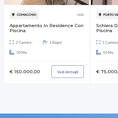
COMACCHIO
r332
PORTO VI
Appartamento In Residence Con
Schiera D
Piscina
Piscina
2 Camere
1 Bagni
1 Camer
50 Mq
50 Mq
€ 150.000,00
€ 75.000
Vedi dettagli