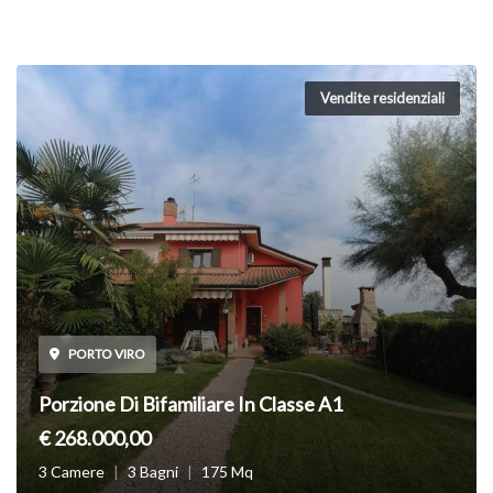
Vendite residenziali
PORTO VIRO
Porzione Di Bifamiliare In Classe A1
€ 268.000,00
3 Camere
|
3 Bagni
|
175 Mq