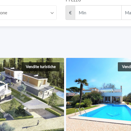
zone
€
Vendite turistiche
Vendi