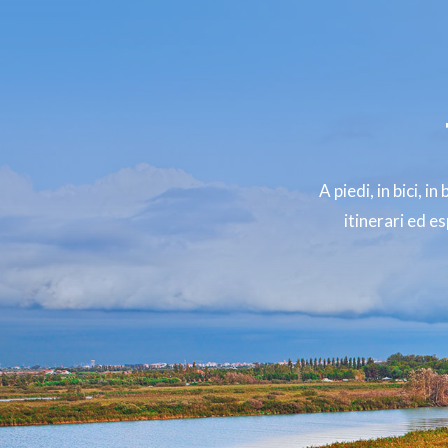
A piedi, in bici, 
itinerari ed e