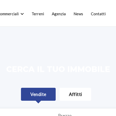
commerciali
Terreni
Agenzia
News
Contatti
CERCA IL TUO IMMOBILE
Vendite
Affitti
Prezzo