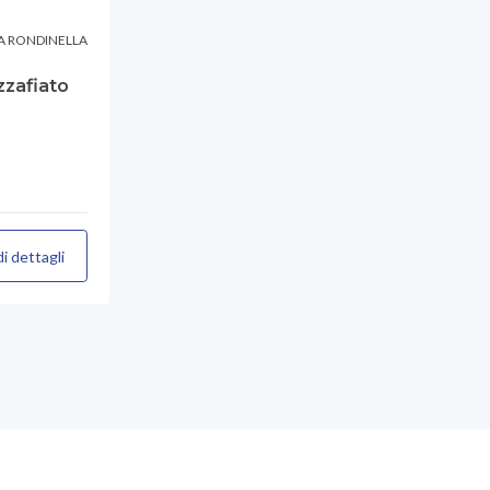
LA RONDINELLA
zafiato
i dettagli