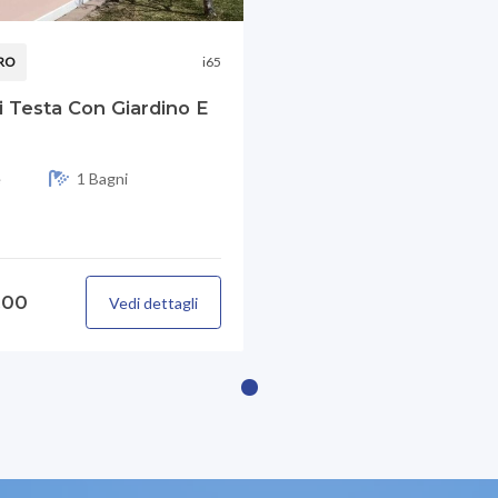
RO
i65
i Testa Con Giardino E
e
1 Bagni
,00
Vedi dettagli