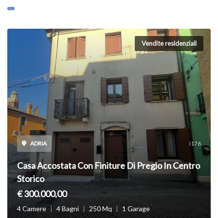
Vendite residenziali
ADRIA
i176
Casa Accostata Con Finiture Di Pregio In Centro
Storico
€ 300.000,00
4 Camere
|
4 Bagni
|
250 Mq
|
1 Garage