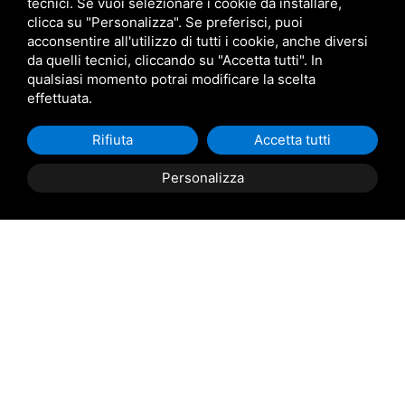
tecnici. Se vuoi selezionare i cookie da installare,
clicca su "Personalizza". Se preferisci, puoi
acconsentire all'utilizzo di tutti i cookie, anche diversi
da quelli tecnici, cliccando su "Accetta tutti". In
qualsiasi momento potrai modificare la scelta
effettuata.
Rifiuta
Accetta tutti
Personalizza
Descrizione Immobile
TAGLIO DI PO: Casini Immobiliare propone in vendita a
Taglio di Po, in tranquillo contesto residenziale, villa
singola di recente costruzione e caratterizzata
dall'impiego di materiali di pregio. La stessa si sviluppa
su tre livelli e si completa con giardino e doppio garage.