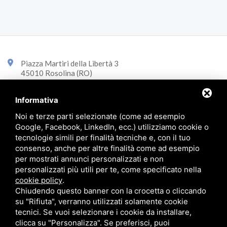
Piazza Martiri della Libertà 3
45010 Rosolina (RO)
+39 0426 340100
Informativa
Corso Risorgimento 43
Noi e terze parti selezionate (come ad esempio
45014 Porto Viro (RO)
Google, Facebook, LinkedIn, ecc.) utilizziamo cookie o
+39 0426 323870
tecnologie simili per finalità tecniche e, con il tuo
consenso, anche per altre finalità come ad esempio
info@immobiliarecasini.it
per mostrati annunci personalizzati e non
personalizzati più utili per te, come specificato nella
cookie policy
.
© 2026 Immobiliare Casini p.iva 01290790292 -
Privacy policy
Chiudendo questo banner con la crocetta o cliccando
su "Rifiuta", verranno utilizzati solamente cookie
tecnici. Se vuoi selezionare i cookie da installare,
clicca su "Personalizza". Se preferisci, puoi