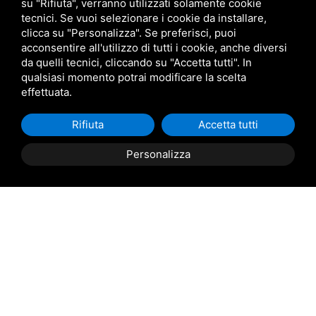
su "Rifiuta", verranno utilizzati solamente cookie
tecnici. Se vuoi selezionare i cookie da installare,
clicca su "Personalizza". Se preferisci, puoi
acconsentire all'utilizzo di tutti i cookie, anche diversi
da quelli tecnici, cliccando su "Accetta tutti". In
qualsiasi momento potrai modificare la scelta
effettuata.
Rifiuta
Accetta tutti
Personalizza
Descrizione Immobile
Ariano nel Polesine loc. Crociarone, Casini Immobiliare
Propone in vendita, porzione di bifamiliare,
completamente ristrutturata nel 2000, situata in una
tranquilla zona di Ariano nel Polesine. Con generose
metrature di 190 m² commerciali, questa casa è perfetta