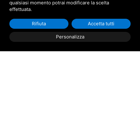
qualsiasi momento potrai modificare la scelta
effettuata.
Rifiuta
Accetta tutti
Personalizza
Descrizione Immobile
PORTO VIRO - LOC. PORTO LEVANTE: Casini
Immobiliare propone in vendita a Porto Viro all’interno
del residence con piscina “Marina Nuova” di Porto
Levante, immerso nel cuore del Delta del Po, a pochi
passi dalla darsena, ideale per godere al massimo della
fauna e flora naturalistica locale. Appartamento con
ingresso indipendente composto da entrata su
disimpegno con armadio a muro, ampio soggiorno con
angolo cottura e camino, bagno con doccia al piano