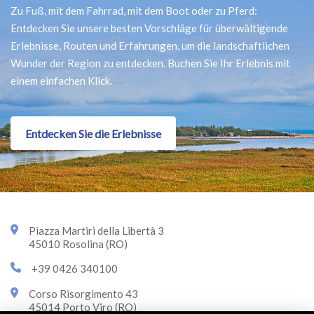
Zu Fuß, mit dem Fahrrad, mit dem Boot oder zu Pferd:
Entdecken Sie unsere besten Vorschläge für überwältigende
Erlebnisse, Routen und Erfahrungen, um die landschaftlichen
Wunder der Region zu entdecken. Buchen Sie Ihr Erlebnis mit
einem einfachen Klick.
Entdecken Sie die Erlebnisse
Piazza Martiri della Libertà 3
45010 Rosolina (RO)
+39 0426 340100
Corso Risorgimento 43
45014 Porto Viro (RO)