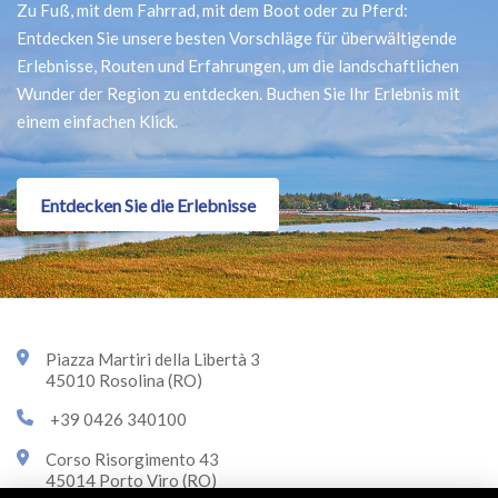
Zu Fuß, mit dem Fahrrad, mit dem Boot oder zu Pferd:
Entdecken Sie unsere besten Vorschläge für überwältigende
Erlebnisse, Routen und Erfahrungen, um die landschaftlichen
Wunder der Region zu entdecken. Buchen Sie Ihr Erlebnis mit
einem einfachen Klick.
Entdecken Sie die Erlebnisse
Piazza Martiri della Libertà 3
45010 Rosolina (RO)
+39 0426 340100
Corso Risorgimento 43
45014 Porto Viro (RO)