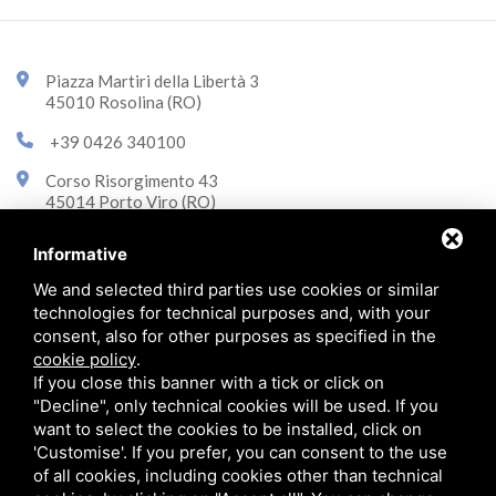
Piazza Martiri della Libertà 3
45010 Rosolina (RO)
+39 0426 340100
Corso Risorgimento 43
45014 Porto Viro (RO)
+39 0426 323870
Informative
info@immobiliarecasini.it
We and selected third parties use cookies or similar
technologies for technical purposes and, with your
consent, also for other purposes as specified in the
© 2026 Immobiliare Casini p.iva 01290790292 -
Privacy policy
cookie policy
.
If you close this banner with a tick or click on
"Decline", only technical cookies will be used. If you
want to select the cookies to be installed, click on
'Customise'. If you prefer, you can consent to the use
Diese Website ist durch Google reCAPTCHA v3 geschützt,
Privacy Policy
und
Terms of
Service
durch Google .
of all cookies, including cookies other than technical