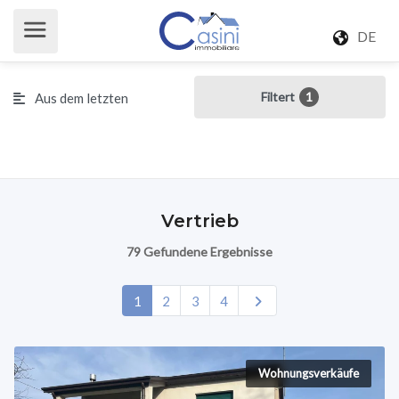
DE
Filtert
1
Aus dem letzten
Filtert
1
Aus dem letzten
Vertrieb
79 Gefundene Ergebnisse
1
2
3
4
Wohnungsverkäufe