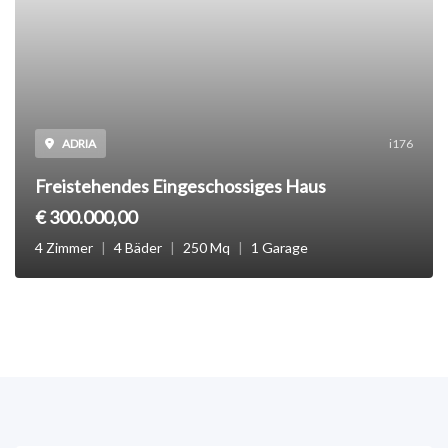
i176
ADRIA
Freistehendes Eingeschossiges Haus
€ 300.000,00
4 Zimmer
|
4 Bäder
|
250 Mq
|
1 Garage