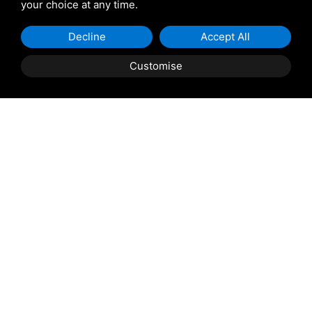
your choice at any time.
Decline
Accept All
Customise
Beschreibung Der Immobilie
LOREO
: Wohnung im Erdgeschoss mit separatem
Eingang, bestehend aus Wohnzimmer mit offener Küche,
Schlafzimmer mit Doppelbett, Schlafzimmer mit
Einzelbett, Ankleideraum und Bad mit Wanne. Inklusive
Mobiliar und ungedecktem Parkplatz. Ideal als
Kapitalanlage, aktuell vermietet für 400€/Monat.
Beinhaltet die Möglichkeit, eine Einzelgarage für
14.000 € zu erwerben.
Für weitere Informationen kontaktieren Sie die Nummer
0426340100.