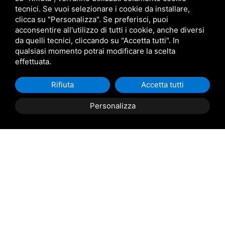
tecnici. Se vuoi selezionare i cookie da installare,
clicca su "Personalizza". Se preferisci, puoi
acconsentire all'utilizzo di tutti i cookie, anche diversi
da quelli tecnici, cliccando su "Accetta tutti". In
qualsiasi momento potrai modificare la scelta
effettuata.
Rifiuta
Accetta tutti
Personalizza
Descrizione Immobile
ROSOLINA: Casini Immobiliare propone in vendita a
Rosolina, appartamento bilocale interamente disposto
al piano terra di piccolo complesso residenziale privo di
spese condominiali.
L'immobile completamente ristrutturato a nuovo,