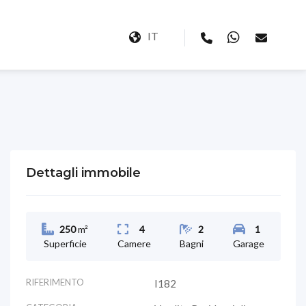
IT
Dettagli immobile
250
m²
4
2
1
Superficie
Camere
Bagni
Garage
RIFERIMENTO
I182