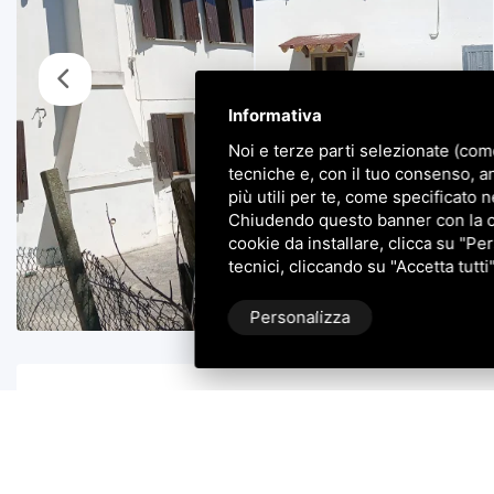
Informativa
Noi e terze parti selezionate (com
tecniche e, con il tuo consenso, a
più utili per te, come specificato n
Chiudendo questo banner con la cro
cookie da installare, clicca su "Per
tecnici, cliccando su "Accetta tutti
Personalizza
Descrizione Immobile
TAGLIO DI PO: Casini Immobiliare propone in vendita a Ta
ristrutturata ed ampliata recentemente (1993).