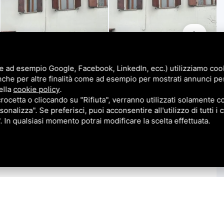
e ad esempio Google, Facebook, LinkedIn, ecc.) utilizziamo cooki
nche per altre finalità come ad esempio per mostrati annunci pe
ella
cookie policy
.
cetta o cliccando su "Rifiuta", verranno utilizzati solamente co
sonalizza". Se preferisci, puoi acconsentire all'utilizzo di tutti i
". In qualsiasi momento potrai modificare la scelta effettuata.
glio di Po, in prima periferia, casa singola