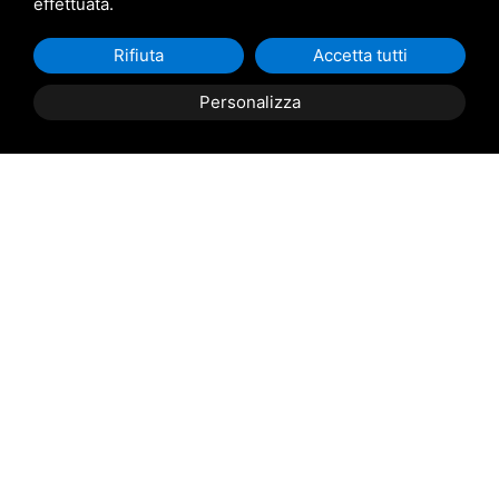
effettuata.
Rifiuta
Accetta tutti
Personalizza
Descrizione Immobile
PORTO TOLLE
: Casini Immobiliare propone in vendita,
in quartiere residenziale, porzione di bifamiliare di nuova
costruzione, su tre livelli, composta da: al piano terra
zona giorno, cucina e bagno di cortesia; al piano primo
due camere da letto e bagno principale; al piano
mansardato open space con vetrata ed affaccio su
ampio terrazzo. L\'immobile può essere venduto allo
stato grezzo, oppure chiavi in mano con la possibilità di
scegliere finiture in classe A+. Viene valutata dalla
proprietà anche l\'opzione dell'affitto con riscatto.