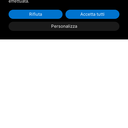
effettuata.
Rifiuta
Accetta tutti
Personalizza
Descrizione Immobile
Taglio di Po: Casini Immobiliare propone in vendita a
Taglio di Po, intero fabbricato composto al piano terra
da un laboratorio di circa 280 mq e con altezza di 3 m,
composto da un unico ambiente completamente
finestrato, un ufficio, due bagni e doccia, attraverso una
scala interna si accede all'appartamento di circa 170 mq,
con ingresso su soggiorno, sala da pranzo, cucina,
dispensa, tre camere da letto matrimoniali, di cui la
padronale con bagno privato, una camera singola
attualmente adibita a cabina armadio, ulteriore bagno,
mansarda con living e attacchi per la cucina, camera da