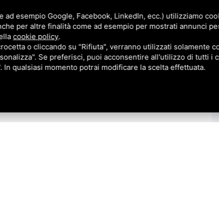
e ad esempio Google, Facebook, LinkedIn, ecc.) utilizziamo cooki
nche per altre finalità come ad esempio per mostrati annunci pe
ella
cookie policy
.
cetta o cliccando su "Rifiuta", verranno utilizzati solamente co
sonalizza". Se preferisci, puoi acconsentire all'utilizzo di tutti i
". In qualsiasi momento potrai modificare la scelta effettuata.
aglio di Po, in posizione centralissima e di forte
. Lo stesso si compone di un unico ampio vano angolare
hé piccolo scoperto di proprietà.
ttima visibilità che lo rende adatto quasi ad ogni tipo di
li la cella frigo visibile in foto) e gli arredi presenti.