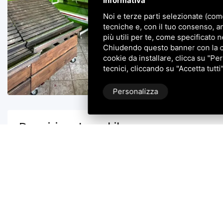
Informativa
Noi e terze parti selezionate (com
tecniche e, con il tuo consenso, a
più utili per te, come specificato n
Chiudendo questo banner con la cro
cookie da installare, clicca su "Per
tecnici, cliccando su "Accetta tutti
Personalizza
Descrizione Immobile
TAGLIO DI PO: Casini Immobiliare propone in vendita a T
passaggio, negozio interamente disposto al piano terra
(quindi con doppia esposizione), antibagno e bagno nonc
Le tre vetrine lungo la facciata consentono di avere un'o
attività commerciale.
Valutabile la vendita altresì di attrezzature specifiche (qua