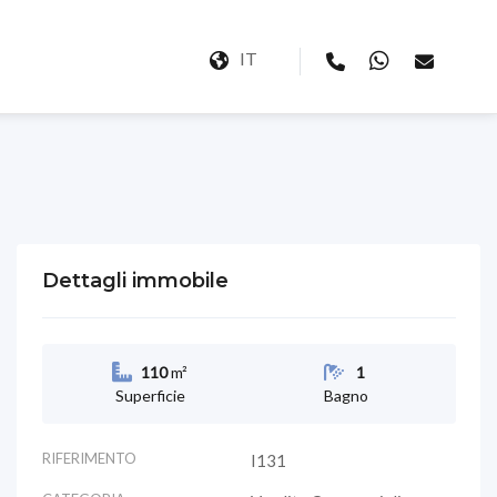
IT
Dettagli immobile
110
m²
1
Superficie
Bagno
RIFERIMENTO
I131