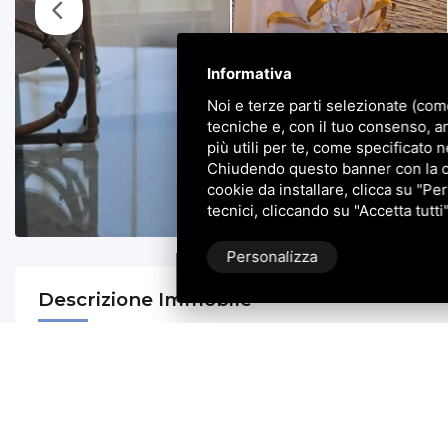
Informativa
Noi e terze parti selezionate (com
tecniche e, con il tuo consenso, a
più utili per te, come specificato n
Chiudendo questo banner con la cro
cookie da installare, clicca su "Per
tecnici, cliccando su "Accetta tutti
Personalizza
Descrizione Immobile
CHIOGGIA - LOC. SOTTOMARINA: Casini Immobiliare 
demaniale
, locali adibiti a pub sul lungomare di Sottom
Trattasi di una realtà attualmente all'attivo tutto l'ann
L'ingresso indipendente dal litorale accompagna ad un'am