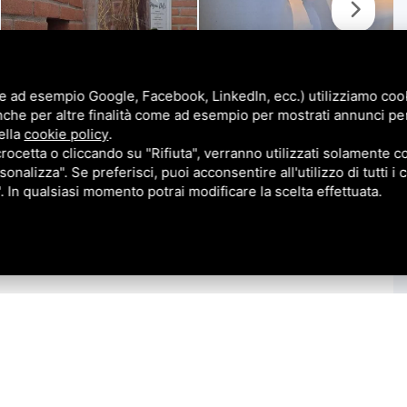
e ad esempio Google, Facebook, LinkedIn, ecc.) utilizziamo cooki
nche per altre finalità come ad esempio per mostrati annunci pe
ella
cookie policy
.
cetta o cliccando su "Rifiuta", verranno utilizzati solamente co
sonalizza". Se preferisci, puoi acconsentire all'utilizzo di tutti i
". In qualsiasi momento potrai modificare la scelta effettuata.
propone, in
cessione parziale di contratto in area ex
arina completi di arredi ed attrezzature
parziali
.
o (non solo durante la stagione estiva).
pia sala con circa 60 posti al coperto che si unisce ad