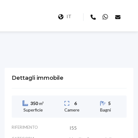
IT
Dettagli immobile
350
m²
6
5
Superficie
Camere
Bagni
RIFERIMENTO
I55