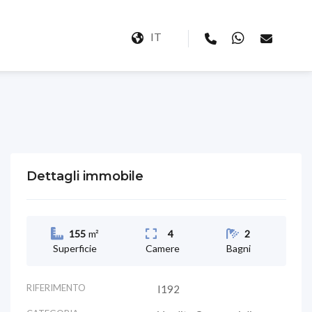
IT
Dettagli immobile
155
m²
4
2
Superficie
Camere
Bagni
RIFERIMENTO
I192