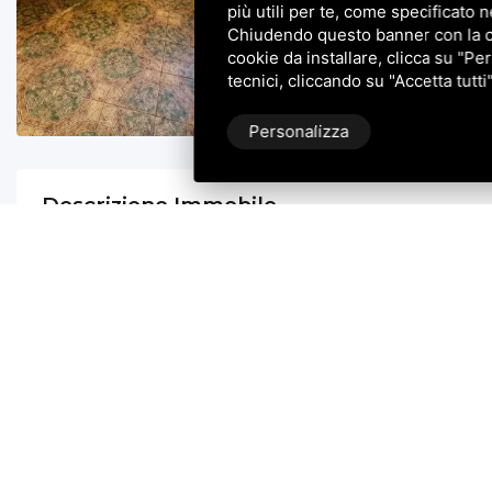
più utili per te, come specificato n
Chiudendo questo banner con la cro
cookie da installare, clicca su "Per
tecnici, cliccando su "Accetta tutti
Personalizza
Descrizione Immobile
ARIANO NEL POLESINE: Casini Immobiliare propone in vendita ad Ariano
attraverso caratteristico stradello di campagna immerso nel verde casa
annesso. I Fabbricati che comprendono oltre alla casa un magazzino , un
resti di un fienile sono da intendersi da ristrutturare e ricostruire in par
Completa la proposta terreno agricolo , attualmente locato , di 8 ettar
Il prezzo proposto s’intende per i fabbricati ed il terreno agricolo insi
Per ulteriori informazioni contattare il numero 0426/323870.