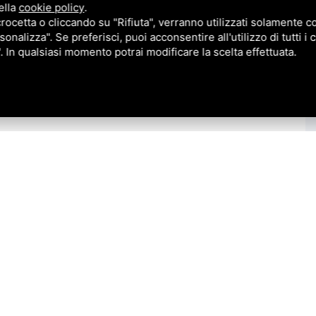
ella
cookie policy
.
cetta o cliccando su "Rifiuta", verranno utilizzati solamente co
sonalizza". Se preferisci, puoi acconsentire all'utilizzo di tutti i
". In qualsiasi momento potrai modificare la scelta effettuata.
 nel Polesine, località Grillara , con accesso dalla strada comunale
 singola disposta su 2 livelli con accessori e terreno agricolo
 fabbricato per funzioni produttive annesse alle attività agricole ed i
te. Il cortilivo di pertinenza dei fabbricati è di quasi 4.000 mq.
i .
eme senza possibilità di scorporare il terreno agricolo dai fabbricati.